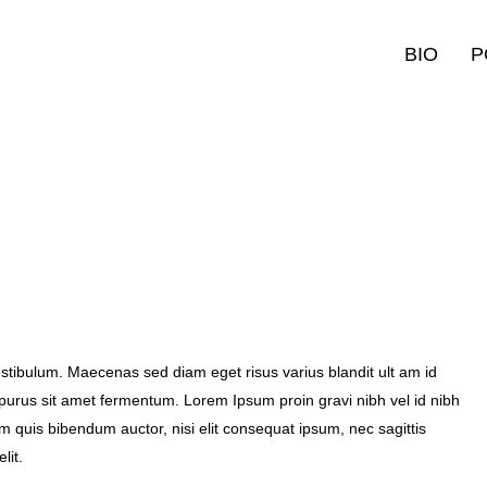
BIO
P
tibulum. Maecenas sed diam eget risus varius blandit ult am id
purus sit amet fermentum. Lorem Ipsum proin gravi nibh vel id nibh
orem quis bibendum auctor, nisi elit consequat ipsum, nec sagittis
lit.