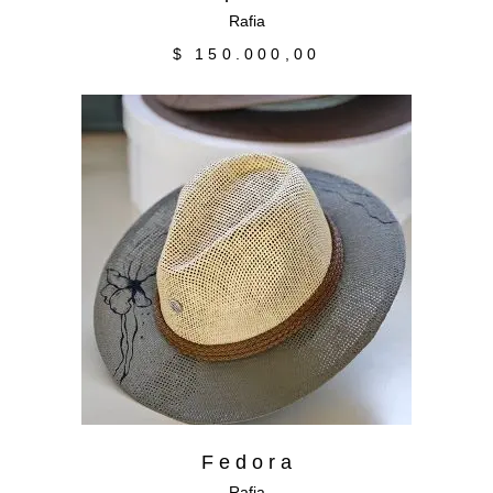
Rafia
$
150.000,00
Añadir al carrito
F e d o r a
Rafia