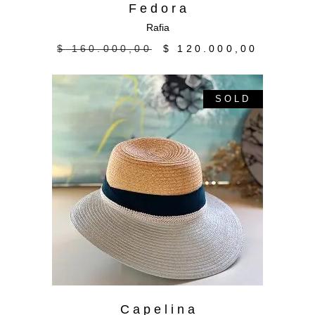
F e d o r a
Rafia
$
160.000,00
$
120.000,00
SOLD
Leer más
C a p e l i n a