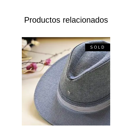
Productos relacionados
SOLD
SALE
Leer más