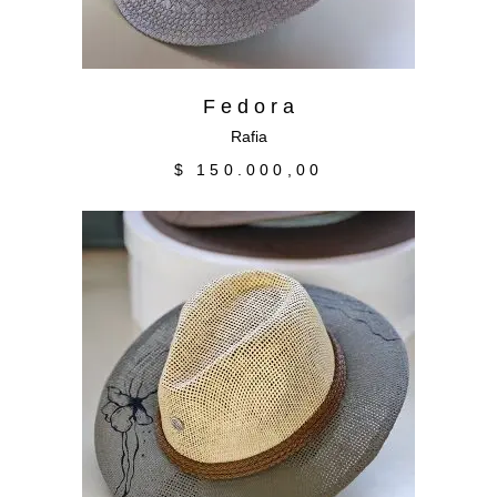
F e d o r a
Rafia
$
150.000,00
Añadir al carrito