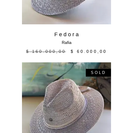
F e d o r a
Rafia
$
160.000,00
$
60.000,00
SOLD
Leer más