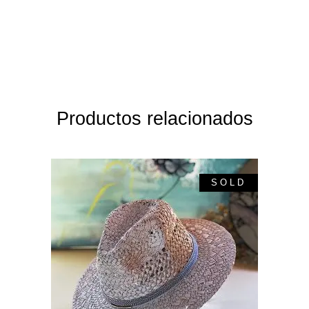
Productos relacionados
SOLD
SALE
Leer más