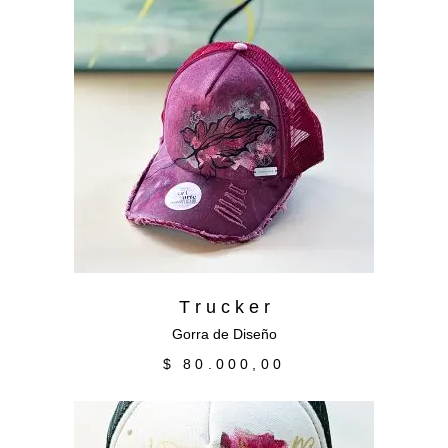
Añadir al carrito
T r u c k e r
Gorra de Diseño
$
80.000,00