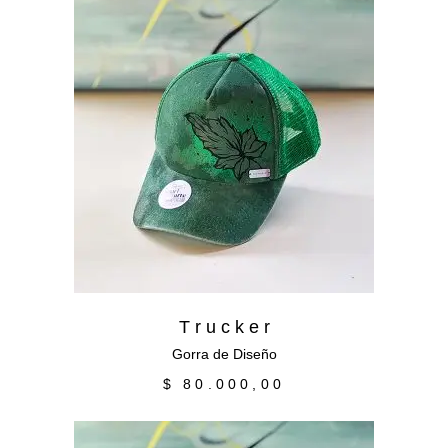
Añadir al carrito
T r u c k e r
Gorra de Diseño
$
80.000,00