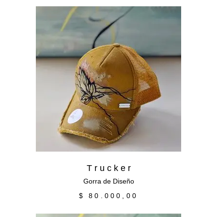
Añadir al carrito
T r u c k e r
Gorra de Diseño
$
80.000,00