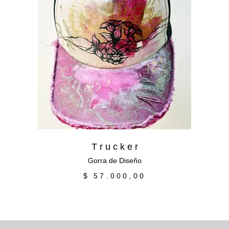
Añadir al carrito
T r u c k e r
Gorra de Diseño
$
57.000,00