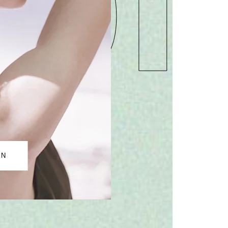
pi
ON