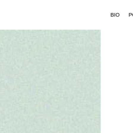
BIO
P