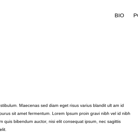
BIO
P
tibulum. Maecenas sed diam eget risus varius blandit ult am id
purus sit amet fermentum. Lorem Ipsum proin gravi nibh vel id nibh
orem quis bibendum auctor, nisi elit consequat ipsum, nec sagittis
lit.