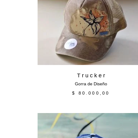
Añadir al carrito
T r u c k e r
Gorra de Diseño
$
80.000,00