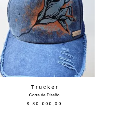
Añadir al carrito
T r u c k e r
Gorra de Diseño
$
80.000,00