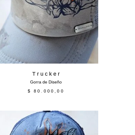
Leer más
T r u c k e r
Gorra de Diseño
$
80.000,00