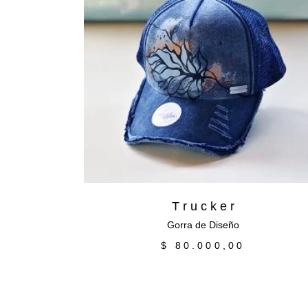
Añadir al carrito
T r u c k e r
Gorra de Diseño
$
80.000,00