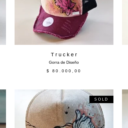
T r u c k e r
Gorra de Diseño
$
80.000,00
SOLD