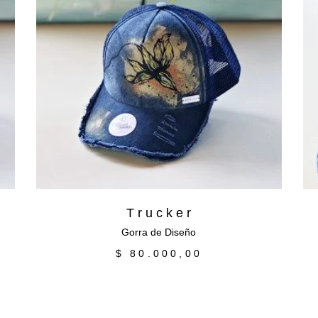
Añadir al carrito
T r u c k e r
Gorra de Diseño
$
80.000,00