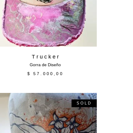
T r u c k e r
Gorra de Diseño
$
57.000,00
SOLD