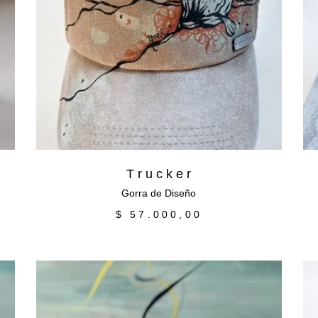
Leer más
T r u c k e r
Gorra de Diseño
$
57.000,00