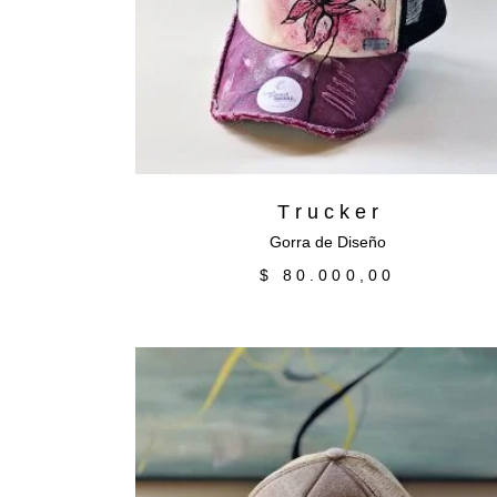
T r u c k e r
Gorra de Diseño
$
80.000,00